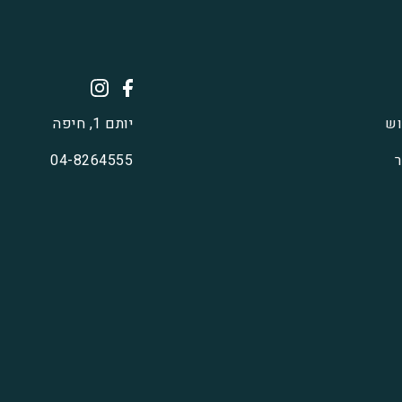
וש
יותם 1, חיפה
ר
04-8264555