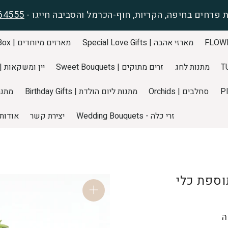
 פרחים בחיפה, הקריות, חוף-הכרמל והסביבה חייגו -
64555
מארזי אהבה | Special Love Gifts
מארזים מיוחדים | Special Gift Box
מתנות לחג
זרים מתוקים | Sweet Bouquets
יין ומשקאות | pecial WINEs
סחלבים | Orchids
מתנות ליום הולדת | Birthday Gifts
מתנה ליול
זרי כלה - Wedding Bouquets
יצירת קשר
אודות
 | קוטר 10 | בתוספת כלי