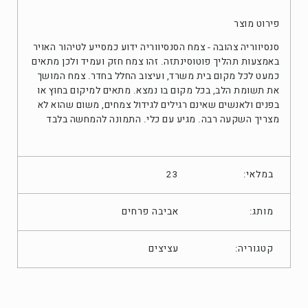
פירוט מוצר
סנסיווריה צהובה - צמח הסנסיווריה ידוע כמסייע לטיהור האויר
באמצעות תהליך פוטוסינתזה. זהו צמח חזק ועמיד ולכן מתאים
כמעט לכל מקום בית משרד, ועיצוב החלל בחדר. צמח המושך
את תשומת הלב, בכל מקום בו נמצא. מתאים למיקום בחוץ או
בפנים ולאנשים שאינם רגילים לגידול צמחים, משום שהוא לא
מצריך השקעה רבה. מגיע עם כלי. התמונה להמחשה בלבד
במלאי:
23
מותג:
אביבה פרחים
עציצים
קטגוריה: