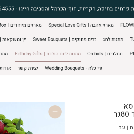
 פרחים בחיפה, הקריות, חוף-הכרמל והסביבה חייגו -
64555
מארזי אהבה | Special Love Gifts
מארזים מיוחדים | Special Gift Box
מתנות לחג
זרים מתוקים | Sweet Bouquets
יין ומשקאות | pecial WINEs
סחלבים | Orchids
מתנות ליום הולדת | Birthday Gifts
מתנה ליול
זרי כלה - Wedding Bouquets
יצירת קשר
אודות
סא
ר
 | עם