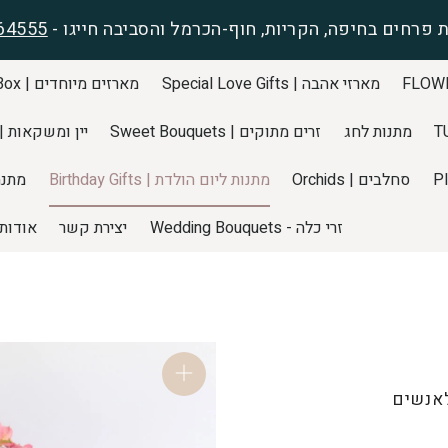
 פרחים בחיפה, הקריות, חוף-הכרמל והסביבה חייגו -
64555
מארזי אהבה | Special Love Gifts
מארזים מיוחדים | Special Gift Box
מתנות לחג
זרים מתוקים | Sweet Bouquets
יין ומשקאות | pecial WINEs
סחלבים | Orchids
מתנות ליום הולדת | Birthday Gifts
מתנה ליול
זרי כלה - Wedding Bouquets
יצירת קשר
אודות
לאנשים