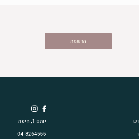
הרשמה
וש
יותם 1, חיפה
ר
04-8264555