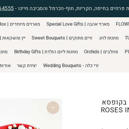
 פרחים בחיפה, הקריות, חוף-הכרמל והסביבה חייגו -
64555
מארזי אהבה | Special Love Gifts
מארזים מיוחדים | Special Gift Box
מתנות לחג
זרים מתוקים | Sweet Bouquets
יין ומשקאות | pecial WINEs
סחלבים | Orchids
מתנות ליום הולדת | Birthday Gifts
מתנה ליול
זרי כלה - Wedding Bouquets
יצירת קשר
אודות
 בקופסא
הודרת | מארז יוקרתי | ROSES IN